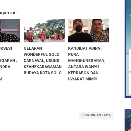
an ini :
UKSESI
GELARAN
KANDIDAT ADIPATI
WONDERFUL SOLO
PURA
GARAN :
CARNAVAL, USUNG
MANGKUNEGARAN,
UNDRA
KEANEKARAGAMAN
ANTARA WAHYU
BUDAYA KOTA SOLO
KEPRABON DAN
M
ISYARAT MIMPI
POSTINGAN LAMA