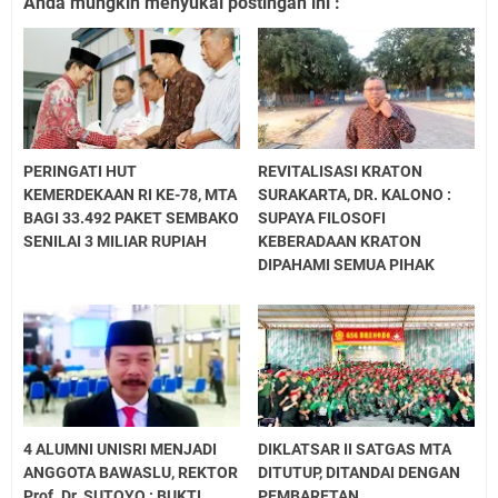
Anda mungkin menyukai postingan ini :
PERINGATI HUT
REVITALISASI KRATON
KEMERDEKAAN RI KE-78, MTA
SURAKARTA, DR. KALONO :
BAGI 33.492 PAKET SEMBAKO
SUPAYA FILOSOFI
SENILAI 3 MILIAR RUPIAH
KEBERADAAN KRATON
DIPAHAMI SEMUA PIHAK
4 ALUMNI UNISRI MENJADI
DIKLATSAR II SATGAS MTA
ANGGOTA BAWASLU, REKTOR
DITUTUP, DITANDAI DENGAN
Prof. Dr. SUTOYO : BUKTI
PEMBARETAN