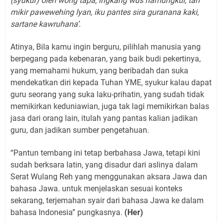
(syukur) oleh wong tapa, ingkang wus hamungkul, tan
mikir pawewehing lyan, iku pantes sira guranana kaki,
sartane kawruhana’
.
Atinya, Bila kamu ingin berguru, pilihlah manusia yang
berpegang pada kebenaran, yang baik budi pekertinya,
yang memahami hukum, yang beribadah dan suka
mendekatkan diri kepada Tuhan YME, syukur kalau dapat
guru seorang yang suka laku-prihatin, yang sudah tidak
memikirkan keduniawian, juga tak lagi memikirkan balas
jasa dari orang lain, itulah yang pantas kalian jadikan
guru, dan jadikan sumber pengetahuan.
“Pantun tembang ini tetap berbahasa Jawa, tetapi kini
sudah berksara latin, yang disadur dari aslinya dalam
Serat Wulang Reh yang menggunakan aksara Jawa dan
bahasa Jawa. untuk menjelaskan sesuai konteks
sekarang, terjemahan syair dari bahasa Jawa ke dalam
bahasa Indonesia” pungkasnya.
(Her)