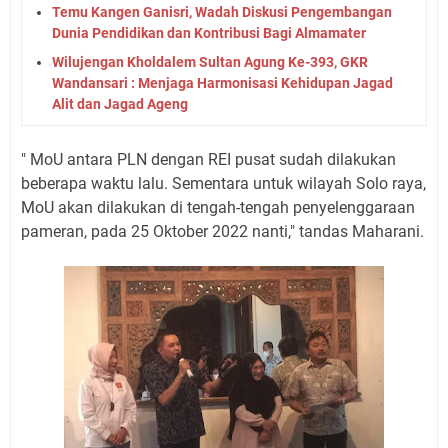
Temu Kangen Ganisri, Wadah Diskusi Pengembangan
Dunia Pendidikan dan Kontribusi Bagi Almamater
Wilujengan Kholdalem Sultan Agung Ke-393, GKR
Wandansari : Menjaga Harmonisasi Kehidupan Jagad
Alit dan Jagad Ageng
" MoU antara PLN dengan REI pusat sudah dilakukan
beberapa waktu lalu. Sementara untuk wilayah Solo raya,
MoU akan dilakukan di tengah-tengah penyelenggaraan
pameran, pada 25 Oktober 2022 nanti," tandas Maharani.