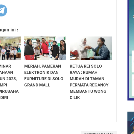
an ini :
MINAR
MERIAH, PAMERAN
KETUA REI SOLO
AHAAN
ELEKTRONIK DAN
RAYA : RUMAH
UN 2023,
FURNITURE DI SOLO
MURAH DI TAMAN
IMPI
GRAND MALL
PERMATA REGANCY
WIRUSAHA
MEMBANTU WONG
DIRI
CILIK