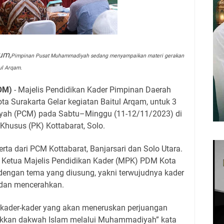
hum
,
Pimpinan Pusat Muhammadiyah sedang menyampaikan materi gerakan
ul Arqam.
OM)
- Majelis Pendidikan Kader Pimpinan Daerah
Surakarta Gelar kegiatan Baitul Arqam, untuk 3
h (PCM) pada Sabtu–Minggu (11-12/11/2023) di
usus (PK) Kottabarat, Solo.
serta dari PCM Kottabarat, Banjarsari dan Solo Utara.
d, Ketua Majelis Pendidikan Kader (MPK) PDM Kota
 dengan tema yang diusung, yakni terwujudnya kader
, dan mencerahkan.
kader-kader yang akan meneruskan perjuangan
kan dakwah Islam melalui Muhammadiyah” kata