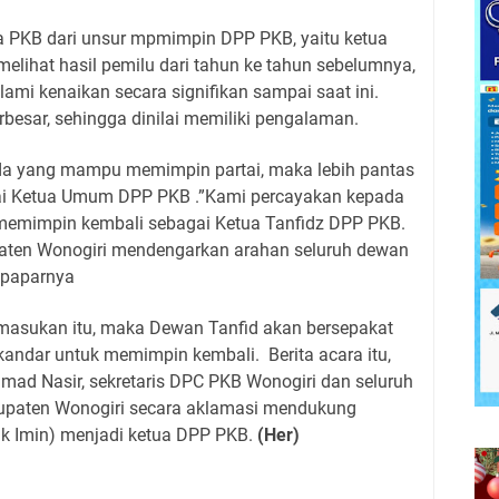
da PKB dari unsur mpmimpin DPP PKB, yaitu ketua
lihat hasil pemilu dari tahun ke tahun sebelumnya,
mi kenaikan secara signifikan sampai saat ini.
rbesar, sehingga dinilai memiliki pengalaman.
da yang mampu memimpin partai, maka lebih pantas
gai Ketua Umum DPP PKB .”Kami percayakan kepada
memimpin kembali sebagai Ketua Tanfidz DPP PKB.
paten Wonogiri mendengarkan arahan seluruh dewan
“ paparnya
 masukan itu, maka Dewan Tanfid akan bersepakat
ndar untuk memimpin kembali. Berita acara itu,
mad Nasir, sekretaris DPC PKB Wonogiri dan seluruh
upaten Wonogiri secara aklamasi mendukung
k Imin) menjadi ketua DPP PKB.
(Her)