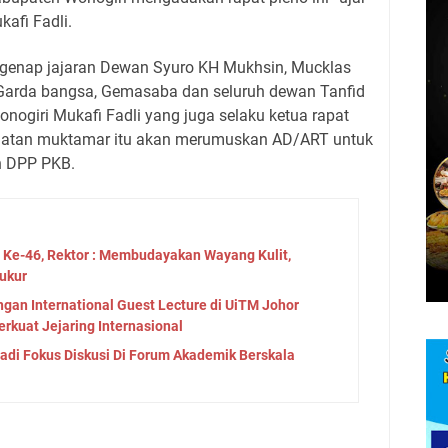
afi Fadli.
 segenap jajaran Dewan Syuro KH Mukhsin, Mucklas
Garda bangsa, Gemasaba dan seluruh dewan Tanfid
ogiri Mukafi Fadli yang juga selaku ketua rapat
iatan muktamar itu akan merumuskan AD/ART untuk
n DPP PKB.
a Ke-46, Rektor : Membudayakan Wayang Kulit,
ukur
an International Guest Lecture di UiTM Johor
erkuat Jejaring Internasional
Jadi Fokus Diskusi Di Forum Akademik Berskala