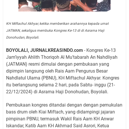
KH Miftachul Akhyar, ketika memberikan arahannya kepada umat
JATMAN, sekaligus membuka Kongres Ke-13 di di Asrama Haji
Donohudan, Boyolali.
BOYOLALI, JURNALKREASINDO.com
- Kongres Ke-13
Jam’iyyah Ahlith Thoriqoh Al Mu’tabarah An Nahdliyah
(JATMAN) resmi dimulai dengan pembukaan yang
dipimpin langsung oleh Rais Aam Pengurus Besar
Nahdlatul Ulama (PBNU), KH Miftachul Akhyar. Kongres
itu berlangsung selama 2 hari, pada Sabtu- inggu (21-
22/12/2024) di Asrama Haji Donohudan, Boyolali.
Pembukaan kongres ditandai dengan dengan pemukulan
bass drum oleh Kiai Miftach, yang didampingi jajaran
pimpinan PBNU, termasuk Wakil Rais Aam KH Anwar
Iskandar, Katib Aam KH Akhmad Said Asrori, Ketua