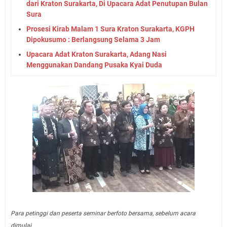
dari Kraton Surakarta, Di Upacara Adat Penutupan Bulan
Sura
Prosesi Kirab Malam 1 Sura Kraton Surakarta, KGPH
Dipokusumo : Berlangsung Selama 3 Jam
Upacara Adat Kraton Surakarta, Adang Nasi
Menggunakan Dandang Pusaka Kyai Duda
Para petinggi dan peserta seminar berfoto bersama, sebelum acara
dimulai.