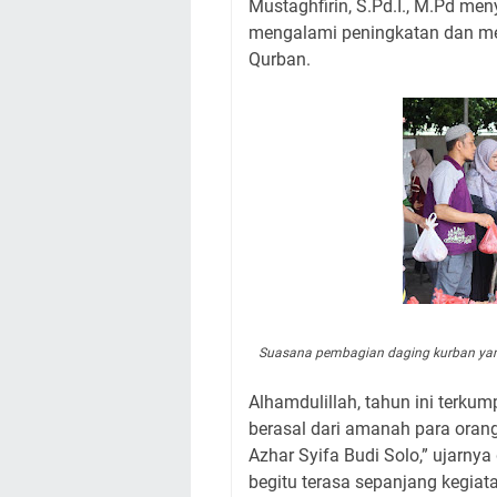
Mustaghfirin, S.Pd.I., M.Pd m
mengalami peningkatan dan men
Qurban.
Suasana pembagian daging kurban yang 
Alhamdulillah, tahun ini terku
berasal dari amanah para oran
Azhar Syifa Budi Solo,” ujarn
begitu terasa sepanjang kegiat