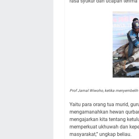
rasa syukur dan ucapan terima 
Prof Jamal Wiwoho, ketika menyembelih s
Yaitu para orang tua murid, gur
mengamanahkan hewan qurbann
mengajarkan kita tentang ketul
memperkuat ukhuwah dan keped
masyarakat,” ungkap beliau.