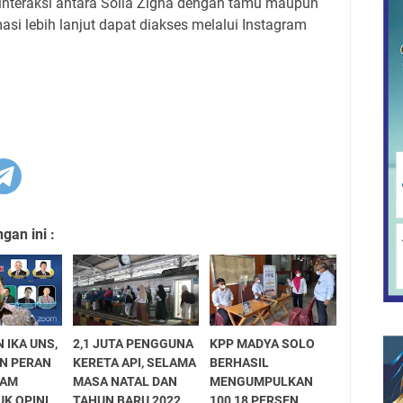
interaksi antara Solia Zigna dengan tamu maupun
masi lebih lanjut dapat diakses melalui Instagram
an ini :
 IKA UNS,
2,1 JUTA PENGGUNA
KPP MADYA SOLO
AN PERAN
KERETA API, SELAMA
BERHASIL
LAM
MASA NATAL DAN
MENGUMPULKAN
K OPINI
TAHUN BARU 2022
100,18 PERSEN