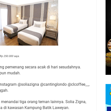
Rp 250.000 saja.
ang pemenang secara acak di hari sesudahnya.
i pun mudah.
nstagram @soliazigna @cantinglondo @clcoffee__,
ggah.
menandai tiga orang teman lainnya. Solia Zigna,
ada di kawasan Kampung Batik Laweyan.