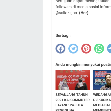
Bertujuan dapat meningkatkan 
followers di media sosial.Infor
@soliazigna.
(Her)
Berbagi :
Anda mungkin menyukai posting
SEPANJANG TAHUN
WEDANGAN
2021 KAI COMMUTER
DISKUSIK
LAYANI 124 JUTA
MEDIA DA
PENGGUNA
MEMBENTU