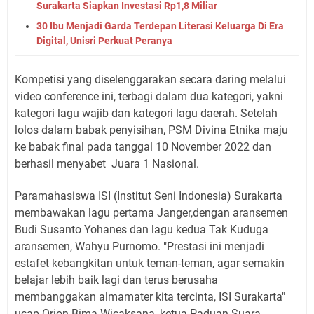
Surakarta Siapkan Investasi Rp1,8 Miliar
30 Ibu Menjadi Garda Terdepan Literasi Keluarga Di Era
Digital, Unisri Perkuat Peranya
Kompetisi yang diselenggarakan secara daring melalui
video conference ini, terbagi dalam dua kategori, yakni
kategori lagu wajib dan kategori lagu daerah. Setelah
lolos dalam babak penyisihan, PSM Divina Etnika maju
ke babak final pada tanggal 10 November 2022 dan
berhasil menyabet
Juara 1 Nasional.
Paramahasiswa ISI (Institut Seni Indonesia) Surakarta
membawakan lagu pertama Janger,dengan aransemen
Budi Susanto Yohanes dan lagu kedua Tak Kuduga
aransemen, Wahyu Purnomo. "Prestasi ini menjadi
estafet kebangkitan untuk teman-teman, agar semakin
belajar lebih baik lagi dan terus berusaha
membanggakan almamater kita tercinta, ISI Surakarta"
ucap Orion Bima Wicaksana, ketua Paduan Suara