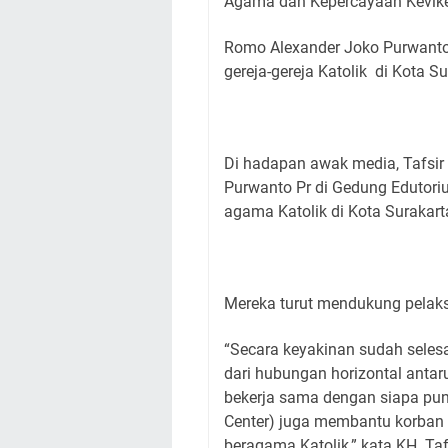
Agama dan Kepercayaan Kevike
Romo Alexander Joko Purwanto
gereja-gereja Katolik di Kota Su
Di hadapan awak media, Tafsi
Purwanto Pr di Gedung Edutoriu
agama Katolik di Kota Surakart
Mereka turut mendukung pela
“Secara keyakinan sudah sele
dari hubungan horizontal anta
bekerja sama dengan siapa p
Center) juga membantu korban 
beragama Katolik,” kata KH. Tafs