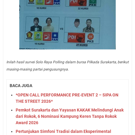
Inilah hasil survei Solo Raya Polling dalam bursa Pilkada Surakarta, berikut
masing-masing partai pengusungnya.
BACA JUGA
*OPEN CALL PERFORMANCE PRE-EVENT 2 – SIPA ON
THE STREET 2026*
Pemkot Surakarta dan Yayasan KAKAK Melindungi Anak
dari Rokok, 6 Nominasi Kampung Keren Tanpa Rokok
Award 2026
Pertunjukan Simfoni Tradisi dalam Eksperimental