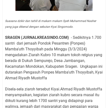
Suasana dzikir dan tahlil di makam makam Syeh Muhammad Nasher
yang juga dikenal dengan sebutan Kyai Singomodo.
SRAGEN (JURNALKREASINDO.COM)
- Sedikitnya 1.700
santri
dari jemaah Pondok Pesantren (Ponpes)
Mamba'uth Thoyyibah pada Minggu (3/3/2024)
mengadakan Ziarah Kubro 10 makam tokoh relgius yang
berada di Dukuh Sempurejo, Desa Jambangan,
Kecamatan Mondokan, Kabupaten Sragen.
Ungkapan ini
dutarakan Pengasuh Ponpes Mamba'uth Thoyyibah, Kyai
Ahmad Riyadh Mustoffa
Disela-sela ziaroh tersebut Kiyai.Ahmad Riyadh Mustoffa
menyampaikan, kegiatan ziarah kubro secara masal itu
diikuti kurang lebih 1700 santri yang didapingi para
walinya, jemaah dari masyarakat dan pengajian warga