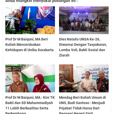
Anda mungkin menyukai postingan ini :
Prof Dr M Baiquni, MA Beri
Dies Natalis UNSA Ke-26,
Kuliah Mencerdaskan
Diwarnai Dengan Tasyakuran,
Kehidupan di Uniba Surakarta
Lomba Voli, Bakti Sosial dan
Ziarah
Prof Dr M Baiquni, MA : Kini TK
Mendag Beri Kuliah Umum di
Bakti dan SD Muhammadiyah
UNS, Budi Santoso : Menjadi
11 Lebih Berkualitas Serta
Pejabat Tidak Harus Dari
Berkembang
Pegawai Negeri Sipil