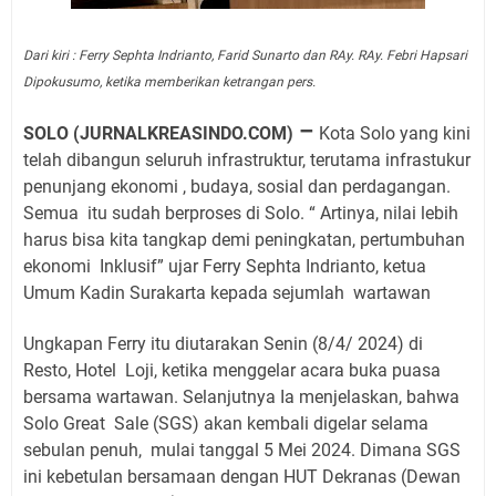
Dari kiri : Ferry Sephta Indrianto, Farid Sunarto dan RAy. RAy. Febri Hapsari
Dipokusumo, ketika memberikan ketrangan pers.
–
SOLO (JURNALKREASINDO.COM)
Kota Solo yang kini
telah dibangun seluruh infrastruktur, terutama infrastukur
penunjang ekonomi , budaya, sosial dan perdagangan.
Semua
itu sudah berproses di Solo. “ Artinya, nilai lebih
harus bisa kita tangkap demi peningkatan, pertumbuhan
ekonomi
Inklusif” ujar Ferry Sephta Indrianto, ketua
Umum Kadin Surakarta kepada sejumlah
wartawan
Ungkapan Ferry itu diutarakan Senin (8/4/ 2024) di
Resto, Hotel
Loji, ketika menggelar acara buka puasa
bersama wartawan. Selanjutnya Ia menjelaskan, bahwa
Solo Great
Sale (SGS) akan kembali digelar selama
sebulan penuh,
mulai tanggal 5 Mei 2024. Dimana SGS
ini kebetulan bersamaan dengan HUT Dekranas (Dewan