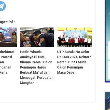
an ini :
Direktorat
Hadiri Wisuda
UTP Surakarta Gelar
 Profesi
Anaknya Di UMS,
PKKMB 2024, Rektor :
kan
Rhoma Irama : Calon
Peran Tunas Muda
nganan
Pemimpin Harus
Calon Pemimpin
Kerja
Berbuat Ma'ruf dan
Masa Depan
Mencegah Perbuatan
Mungkar