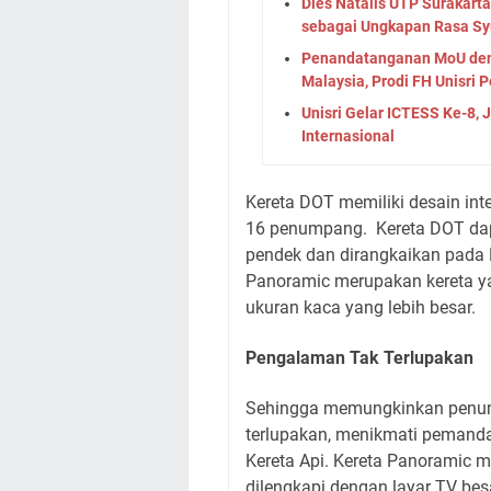
Dies Natalis UTP Surakart
sebagai Ungkapan Rasa Sy
Penandatanganan MoU deng
Malaysia, Prodi FH Unisri P
Unisri Gelar ICTESS Ke-8, 
Internasional
Kereta DOT memiliki desain in
16 penumpang. Kereta DOT dapa
pendek dan dirangkaikan pada K
Panoramic merupakan kereta ya
ukuran kaca yang lebih besar.
Pengalaman Tak Terlupakan
Sehingga memungkinkan penu
terlupakan, menikmati pemand
Kereta Api. Kereta Panoramic 
dilengkapi dengan layar TV besar