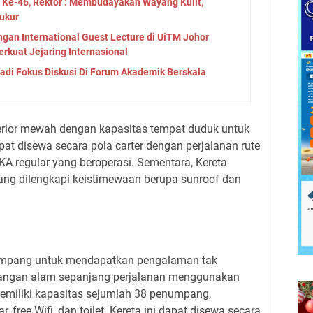
a Ke-46, Rektor : Membudayakan Wayang Kulit,
ukur
an International Guest Lecture di UiTM Johor
erkuat Jejaring Internasional
Jadi Fokus Diskusi Di Forum Akademik Berskala
terior mewah dengan kapasitas tempat duduk untuk
t disewa secara pola carter dengan perjalanan rute
A regular yang beroperasi. Sementara, Kereta
ng dilengkapi keistimewaan berupa sunroof dan
mpang untuk mendapatkan pengalaman tak
angan alam sepanjang perjalanan menggunakan
memiliki kapasitas sejumlah 38 penumpang,
, free Wifi, dan toilet. Kereta ini dapat disewa secara