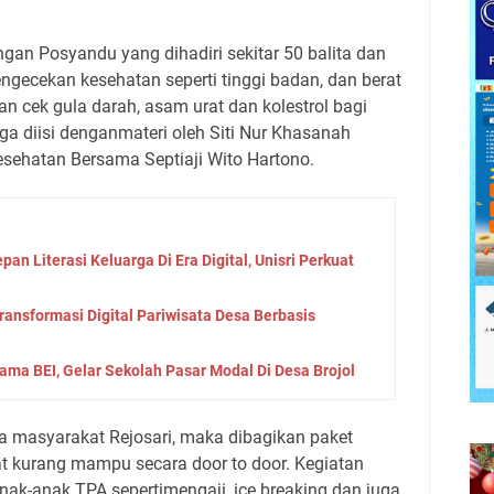
gan Posyandu yang dihadiri sekitar 50 balita dan
engecekan kesehatan seperti tinggi badan, dan berat
an cek gula darah, asam urat dan kolestrol bagi
 juga diisi denganmateri oleh Siti Nur Khasanah
esehatan Bersama Septiaji Wito Hartono.
an Literasi Keluarga Di Era Digital, Unisri Perkuat
Transformasi Digital Pariwisata Desa Berbasis
rsama BEI, Gelar Sekolah Pasar Modal Di Desa Brojol
a masyarakat Rejosari, maka dibagikan paket
 kurang mampu secara door to door. Kegiatan
nak-anak TPA sepertimengaji, ice breaking dan juga