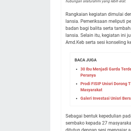
hubungan silaturahmi yang lebih erat.
Rangkaian kegiatan dimulai den
lansia. Pemeriksaan meliputi p
badan bagi balita serta tambah
lansia. Selain itu, kegiatan ini
Amd.Keb serta sesi konseling k
BACA JUGA
30 Ibu Menjadi Garda Terdep
Peranya
Prodi FISIP Unisri Dorong 
Masyarakat
Galeri Investasi Unisri Be
Sebagai bentuk kepedulian pad
sembako kepada 27 masyarakat
ditutup dengan sesi mengajar a