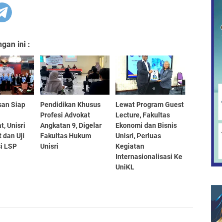
an ini :
san Siap
Pendidikan Khusus
Lewat Program Guest
Profesi Advokat
Lecture, Fakultas
t, Unisri
Angkatan 9, Digelar
Ekonomi dan Bisnis
t dan Uji
Fakultas Hukum
Unisri, Perluas
i LSP
Unisri
Kegiatan
Internasionalisasi Ke
UniKL