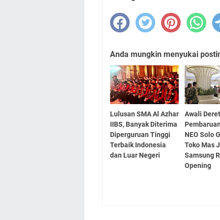
Anda mungkin menyukai posting
Lulusan SMA Al Azhar
Awali Dere
IIBS, Banyak Diterima
Pembaruan
Diperguruan Tinggi
NEO Solo G
Terbaik Indonesia
Toko Mas 
dan Luar Negeri
Samsung R
Opening