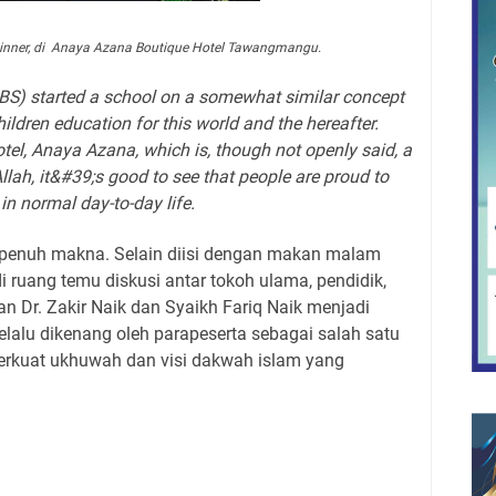
Dinner, di Anaya Azana Boutique Hotel Tawangmangu.
IIBS) started a school on a somewhat similar concept
ldren education for this world and the hereafter.
otel, Anaya Azana, which is, though not openly said, a
lah, it&#39;s good to see that people are proud to
in normal day-to-day life.
 penuh makna. Selain diisi dengan makan malam
di ruang temu diskusi antar tokoh ulama, pendidik,
n Dr. Zakir Naik dan Syaikh Fariq Naik menjadi
lalu dikenang oleh parapeserta sebagai salah satu
erkuat ukhuwah dan visi dakwah islam yang