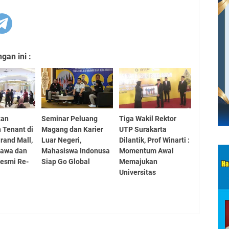
an ini :
tan
Seminar Peluang
Tiga Wakil Rektor
 Tenant di
Magang dan Karier
UTP Surakarta
rand Mall,
Luar Negeri,
Dilantik, Prof Winarti :
Jawa dan
Mahasiswa Indonusa
Momentum Awal
esmi Re-
Siap Go Global
Memajukan
Universitas