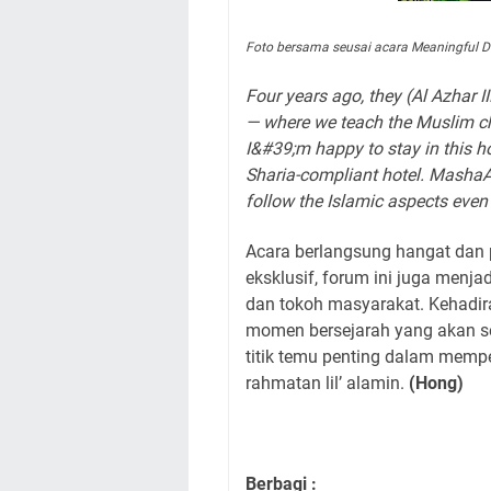
Foto bersama seusai acara Meaningful 
Four years ago, they (Al Azhar 
— where we teach the Muslim chi
I&#39;m happy to stay in this h
Sharia-compliant hotel. MashaAl
follow the Islamic aspects even 
Acara berlangsung hangat dan
eksklusif, forum ini juga menja
dan tokoh masyarakat. Kehadira
momen bersejarah yang akan se
titik temu penting dalam memp
rahmatan lil’ alamin.
(Hong)
Berbagi :