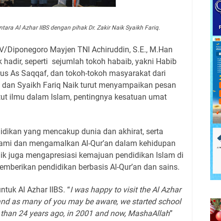
ra Al Azhar IIBS dengan pihak Dr. Zakir Naik Syaikh Fariq.
IV/Diponegoro Mayjen TNI Achiruddin, S.E., M.Han
adir, seperti
sejumlah tokoh habaib, yakni Habib
drus As Saqqaf, dan tokoh-tokoh masyarakat dari
ik dan Syaikh Fariq Naik turut menyampaikan pesan
tut ilmu dalam Islam, pentingnya kesatuan umat
idikan yang mencakup dunia dan akhirat, serta
ami dan mengamalkan Al-Qur’an dalam kehidupan
Naik juga mengapresiasi kemajuan pendidikan Islam di
mberikan pendidikan berbasis Al-Qur’an dan sains.
ntuk Al Azhar IIBS. “
I was happy to visit the Al Azhar
 and as many of you may be aware, we started school
 than 24 years ago, in 2001 and now, MashaAllah
”