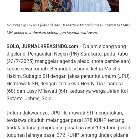
Dr Song Sip SH MH (kanan) dan Dr Mattew Marcellinno Gunawan SH MKn
MH, ketika memberikan keterangan kepada wartawan.
SOLO, JURNALKREASINDO.com
-
Dalam sidang yang
digelar di Pengadilan Negeri (PN) Surakarta, pada Rabu
(23/7/2025) menggelar agenda pledoi (nota pembelaan)
kasus sewa rumah. Bertindak sebagai ketua Majelis
Hakim, Subagio SH dengan jaksa penuntut umum (JPU),
Hermawati SH, dengan
terdakwa Hendy Tia Chandra
(68) dan Lusy Milawati (64), keduanya warga Jalan Kol
Sutarto, Jebres, Solo.
Dalam dakwaanya,
JPU Hermawati SH mengatakan,
terdakwa dituduh melanggar pasal 378 KUHP tentang
tindak pidana penipuan jo pasal 55 ayat 1 tentang peran
tuduhan lainnya pasal 372 KUHP tentang tindak pidana