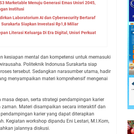
 S3 Marketable Menuju Generasi Emas Unisri 2045,
gan Institusi
adirkan Laboratorium AI dan Cybersecurity Bertaraf
 Surakarta Siapkan Investasi Rp1,8 Miliar
an Literasi Keluarga Di Era Digital, Unisri Perkuat
an kesiapan mental dan kompetensi untuk memasuki
wirausaha. Politeknik Indonusa Surakarta siap
proses tersebut. Sedangkan narasumber utama, hadir
 yang menyampaikan materi komprehensif mengenai
 masa depan, serta strategi pendampingan karier
 zaman. Materi disampaikan secara interaktif dan
tik pendampingan karier yang dapat diterapkan
ah. Kegiatan workshop dipandu Eni Lestari, M.I.Kom,
ahkan jalannya diskusi.