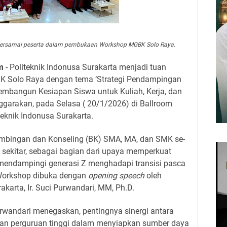
mbersamai peserta dalam pembukaan Workshop MGBK Solo Raya.
m
- Politeknik Indonusa Surakarta menjadi tuan
 Solo Raya dengan tema ‘Strategi Pendampingan
mbangun Kesiapan Siswa untuk Kuliah, Kerja, dan
nggarakan, pada Selasa ( 20/1/2026) di Ballroom
knik Indonusa Surakarta.
 Bimbingan dan Konseling (BK) SMA, MA, dan SMK se-
 sekitar, sebagai bagian dari upaya memperkuat
 mendampingi generasi Z menghadapi transisi pasca
Workshop dibuka dengan
opening speech
oleh
akarta, Ir. Suci Purwandari, MM, Ph.D.
rwandari menegaskan, pentingnya sinergi antara
an perguruan tinggi dalam menyiapkan sumber daya