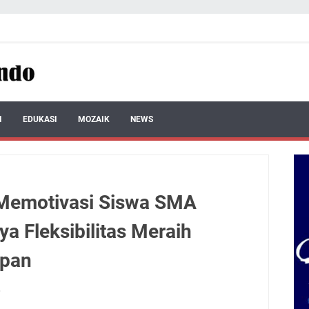
I
EDUKASI
MOZAIK
NEWS
 Memotivasi Siswa SMA
a Fleksibilitas Meraih
epan
6