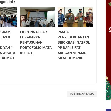
an ini :
OGRAM
FKIP UNS GELAR
PASCA
ELAS 8
LOKAKARYA
PENYEDERHANAAN
PENYUSUNAN
BIROKRASI, SATPOL
IYAH 1
PORTOFOLIO MATA
PP DARI SIFAT
A WISATA
KULIAH
AROGAN MENJADI
KE RUMAH
SIFAT HUMANIS
POSTINGAN LAMA