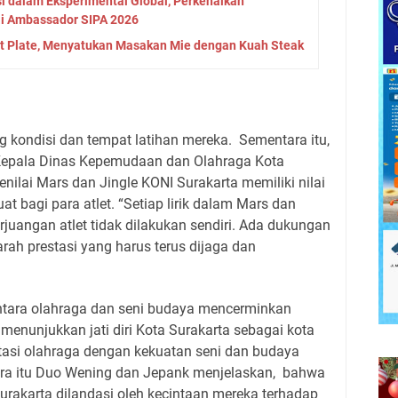
si dalam Eksperimental Global, Perkenalkan
ai Ambassador SIPA 2026
t Plate, Menyatukan Masakan Mie dengan Kuah Steak
 kondisi dan tempat latihan mereka. Sementara itu,
 Kepala Dinas Kepemudaan dan Olahraga Kota
nilai Mars dan Jingle KONI Surakarta memiliki nilai
t bagi para atlet. “Setiap lirik dalam Mars dan
erjuangan atlet tidak dilakukan sendiri. Ada dukungan
jarah prestasi yang harus terus dijaga dan
ntara olahraga dan seni budaya mencerminkan
i menunjukkan jati diri Kota Surakarta sebagai kota
si olahraga dengan kekuatan seni dan budaya
ra itu Duo Wening dan Jepank menjelaskan, bahwa
rakarta dilandasi oleh kecintaan mereka terhadap