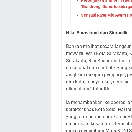
Pertunjukan Simfoni Tradi
‘Gondrong’ Gunarto sebag
Sensasi Rasa Mie Ayam Ho
Nilai Emosional dan Simbolik
Bahkan melihat secara langsung
mewakili Wali Kota Surakarta,
Surakarta, Rini Kusumandari, me
emosional dan simbolik yang kua
Jingle ini menjadi pengingat, p
dari kota, masyarakat, serta se
dilanjutkan,” tutur Rini.
Ia menambahkan, kolaborasi a
karakter khas Kota Solo. Hal in
yang mampu memadukan presta
dalam satu kesatuan. Sementa
proses penciptaan Mars KONI Su