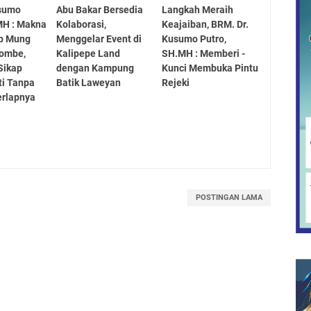
sumo
Abu Bakar Bersedia
Langkah Meraih
MH : Makna
Kolaborasi,
Keajaiban, BRM. Dr.
ip Mung
Menggelar Event di
Kusumo Putro,
ombe,
Kalipepe Land
SH.MH : Memberi -
Sikap
dengan Kampung
Kunci Membuka Pintu
ti Tanpa
Batik Laweyan
Rejeki
erlapnya
POSTINGAN LAMA