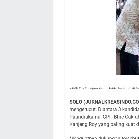
KRMH Roy Rahajasa Yamin, ketika berziarah d
SOLO (JURNALKREASINDO.C
mengerucut. Diantara 3 kandid
Paundrakarna, GPH Bhre Cakr
Kanjeng Roy yang paling kuat
Menguatnya dukungan tersebut