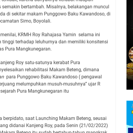
s semakin bertambah. Misalnya, belakangan muncul
ada di sekitar makam Punggowo Baku Kawandoso, di
ecamatan Simo, Boyolali.
 menilai, KRMH Roy Rahajasa Yamin
selama ini
 tinggi terhadap leluhurnya dan memiliki konsitensi
as Pura Mangkunegaran.
 Kanjeng Roy satu-satunya kerabat Pura
yelesaikan rehabilitasi Makam Beteng, dimana
an
para Punggowo Baku Kawandoso ( pengawal
berjuang melumpuhkan musuh-musuhnya” ujar R
t sejarah Pura Mangkunegaran itu
ka berpidato, saat Launching Makam Beteng, seusai
ang didanai Kanjeng Roy, pada Senin (21/02/2022)
Makam Beteng itu sudah bertahun-tahun mangkrak.