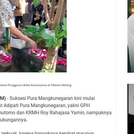
i Makam Punggowo Baku Kawandoso di Makam Beteng.
OM)
- Suksesi Pura Mangkunegaran kini mulai
at Adipati Pura Mangkunegaran, yakni GPH
ahutomo dan KRMH Roy Rahajasa Yamin, nampaknya
 dukungannya.
 terkuak, karena banyaknya kerabat maupun