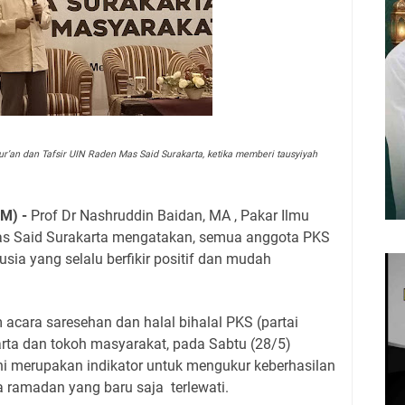
ur’an dan Tafsir UIN Raden Mas Said Surakarta, ketika memberi tausyiyah
M) -
Prof Dr Nashruddin Baidan, MA , Pakar Ilmu
Mas Said Surakarta mengatakan, semua anggota PKS
ia yang selalu berfikir positif dan mudah
 acara saresehan dan halal bihalal PKS (partai
arta dan tokoh masyarakat, pada Sabtu (28/5)
 ini merupakan indikator untuk mengukur keberhasilan
a ramadan yang baru saja
terlewati.