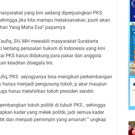
a masyarakat yang kini sedang diperjuangkan PKS.
, sehingga jika kita mampu melaksanakan, pasti akan
han Yang Maha Esa” paparnya
aufiq, SH, MH mewakili masyarakat Surakarta
 tentang persoalan hukum di Indonesia yang kini
tai PKS harus didukung para pakar dan anggota
n keadilan disegala lini.
ufiq, PKS
seyogyanya bisa mengikuti perkembangan
dak hanya menjadi pengusung tokoh, p akar maupun
uga harus melahirkan tokoh presiden sendiri.
bangkan tokoh politik di tubuh PKS , sehingga
pkan kader yang melek politik, jadi semua kader
tik dan menjadi pemimpin yang amanah ” ungkap