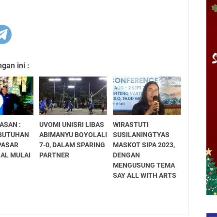
an ini :
HASAN :
UVOMI UNISRI LIBAS
WIRASTUTI
BUTUHAN
ABIMANYU BOYOLALI
SUSILANINGTYAS
PASAR
7-0, DALAM SPARING
MASKOT SIPA 2023,
AL MULAI
PARTNER
DENGAN
MENGUSUNG TEMA
SAY ALL WITH ARTS