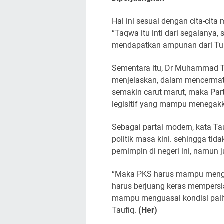
Hal ini sesuai dengan cita-cit
“Taqwa itu inti dari segalanya
mendapatkan ampunan dari Tu
Sementara itu, Dr Muhammad T
menjelaskan, dalam mencermati
semakin carut marut, maka Par
legisltif yang mampu menegakka
Sebagai partai modern, kata Ta
politik masa kini. sehingga ti
pemimpin di negeri ini, namun j
“Maka PKS harus mampu mengem
harus berjuang keras mempersia
mampu menguasai kondisi pali
Taufiq.
(Her)