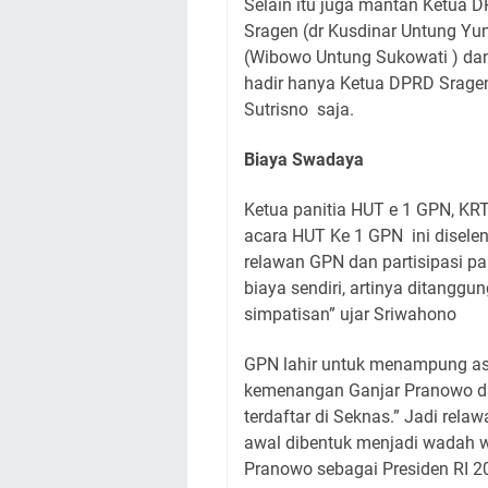
Selain itu juga mantan Ketua 
Sragen (dr Kusdinar Untung Yu
(Wibowo Untung Sukowati ) dan
hadir hanya Ketua DPRD Srage
Sutrisno
saja.
Biaya Swadaya
Ketua panitia HUT e 1 GPN, K
acara HUT Ke 1 GPN
ini disel
relawan GPN dan partisipasi par
biaya sendiri, artinya ditang
simpatisan” ujar Sriwahono
GPN lahir untuk menampung as
kemenangan Ganjar Pranowo 
terdaftar di Seknas.” Jadi rela
awal dibentuk menjadi wadah
Pranowo sebagai Presiden RI 2