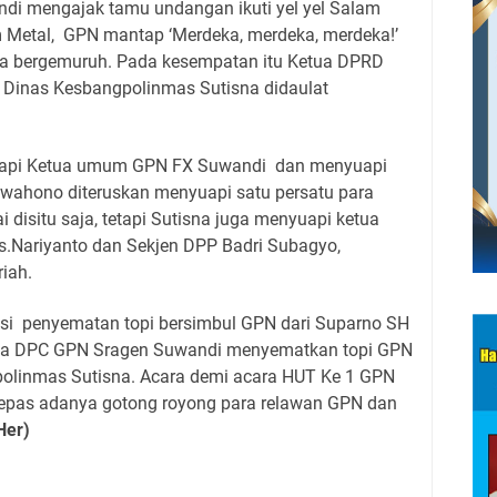
di mengajak tamu undangan ikuti yel yel Salam
m Metal, GPN mantap ‘Merdeka, merdeka, merdeka!’
ra bergemuruh. Pada kesempatan itu Ketua DPRD
 Dinas Kesbangpolinmas Sutisna didaulat
uapi Ketua umum GPN FX Suwandi dan menyuapi
iwahono diteruskan menyuapi satu persatu para
 disitu saja, tetapi Sutisna juga menyuapi ketua
.Nariyanto dan Sekjen DPP Badri Subagyo,
iah.
esi penyematan topi bersimbul GPN dari Suparno SH
tua DPC GPN Sragen Suwandi menyematkan topi GPN
olinmas Sutisna. Acara demi acara HUT Ke 1 GPN
k lepas adanya gotong royong para relawan GPN dan
Her)