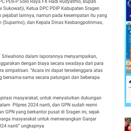
DPC PDIi-P Solo Raya FX Hadi Rudyatmo, Bupati
ni Sukowat)i, Ketua DPC PDIP Kabupaten Sragen
 pejabat lainnya, namun pada kesempatan itu yang
n (Suparmo), dan Kepala Dinas Kesbangpolinmas,
RT Sriwahono dalam laporannya menyampaikan,
enggarakan dengan biaya secara swadaya dari para
a simpatisan. “Acara ini dapat terselenggara atas
gung bersama-sama secara patungan dan beberapa
pirasi masyarakat, untuk menyalurkan dukungan
dalam
Pilpres 2024 nanti, dan GPN sudah resmi
wan GPN yang berkantor pusat di Sragen ini, sejak
 warga masyarakat untuk memenangkan Ganjar
024 nanti” ungkapnya