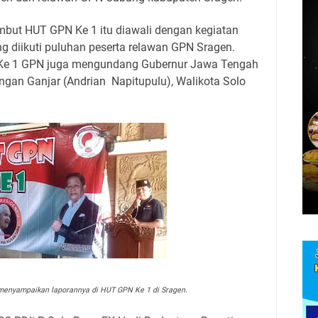
but HUT GPN Ke 1 itu diawali dengan kegiatan
ng diikuti puluhan peserta relawan GPN Sragen.
 Ke 1 GPN juga mengundang Gubernur Jawa Tengah
ngan Ganjar (Andrian
Napitupulu), Walikota Solo
 menyampaikan laporannya di HUT GPN Ke 1 di Sragen.