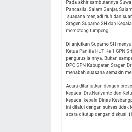
Pada akhir sambutannya Suwan
Pancasila, Salam Ganjar, Sala
suasana menjadi riuh dan sua
Sragen Suparno SH dan Kepala
memotong tumpeng.
Dilanjutkan Suparno SH meny
Ketua Panitia HUT Ke 1 GPN Sr
pengurus lainnya. Bukan sampai
DPC GPN Kabupaten Sragen Drs
menabah suasana semakin mer
Acara dilanjutkan dengan pros
kepada Drs.Nariyanto dan Ke
kepada kepala Dinas Kesbangp
ini dilalui dengan sukses tida
acara ditutup dengan diskusi.
(