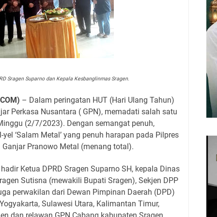
D Sragen Suparno dan Kepala Kesbanglinmas Sragen.
.COM)
– Dalam peringatan HUT (Hari Ulang Tahun)
njar Perkasa Nusantara ( GPN), memadati salah satu
Minggu (2/7/2023). Dengan semangat penuh,
-yel ‘Salam Metal’ yang penuh harapan pada Pilpres
i Ganjar Pranowo Metal (menang total).
 hadir Ketua DPRD Sragen Suparno SH, kepala Dinas
gen Sutisna (mewakili Bupati Sragen), Sekjen DPP
 juga perwakilan dari Dewan Pimpinan Daerah (DPD)
Yogyakarta, Sulawesi Utara, Kalimantan Timur,
agen dan relawan GPN Cabang kabupaten Sragen.