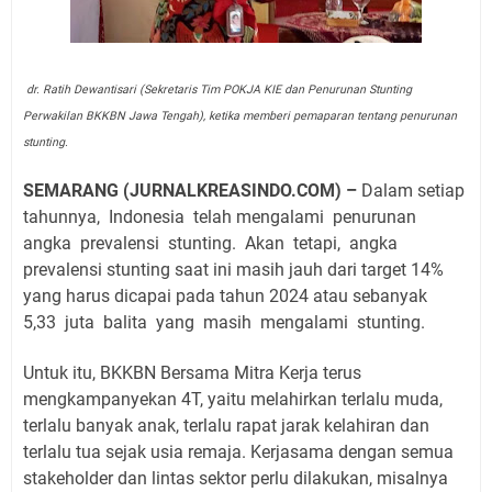
dr. Ratih Dewantisari (Sekretaris Tim POKJA KIE dan Penurunan Stunting
Perwakilan BKKBN Jawa Tengah), ketika memberi pemaparan tentang penurunan
stunting.
SEMARANG (JURNALKREASINDO.COM) –
Dalam setiap
tahunnya,
Indonesia
telah mengalami
penurunan
angka
prevalensi
stunting.
Akan
tetapi,
angka
prevalensi stunting saat ini masih jauh dari target 14%
yang harus dicapai pada tahun 2024 atau sebanyak
5,33
juta
balita
yang
masih
mengalami
stunting.
Untuk itu, BKKBN Bersama Mitra Kerja terus
mengkampanyekan 4T, yaitu melahirkan terlalu muda,
terlalu banyak anak, terlalu rapat jarak kelahiran dan
terlalu tua sejak usia remaja. Kerjasama dengan semua
stakeholder dan lintas sektor perlu dilakukan, misalnya