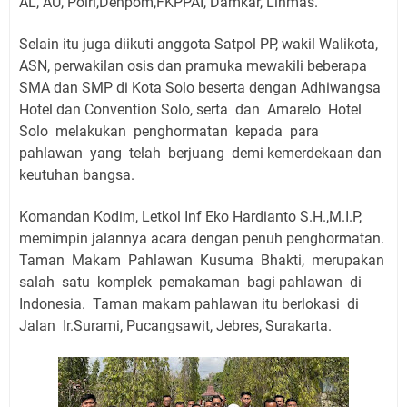
AL, AU, Polri,Denpom,FKPPAI, Damkar, Linmas.
Selain itu juga diikuti anggota Satpol PP, wakil Walikota,
ASN, perwakilan osis dan pramuka mewakili beberapa
SMA dan SMP di Kota Solo beserta dengan Adhiwangsa
Hotel dan Convention Solo, serta
dan
Amarelo
Hotel
Solo
melakukan
penghormatan
kepada
para
pahlawan
yang
telah
berjuang
demi kemerdekaan dan
keutuhan bangsa.
Komandan Kodim, Letkol Inf Eko Hardianto S.H.,M.I.P,
memimpin jalannya acara dengan penuh penghormatan.
Taman
Makam
Pahlawan
Kusuma
Bhakti,
merupakan
salah
satu
komplek
pemakaman
bagi pahlawan
di
Indonesia.
Taman makam pahlawan itu berlokasi
di
Jalan
Ir.Surami, Pucangsawit, Jebres, Surakarta.