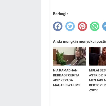
Berbagi :
Anda mungkin menyukai posting
NIA RAMADHANI
MULAI BES
BERBAGI ‘CERITA
ASTRID D
ADE’ KEPADA
MENJADI 
MAHASISWA UMS
REKTOR U
-2027