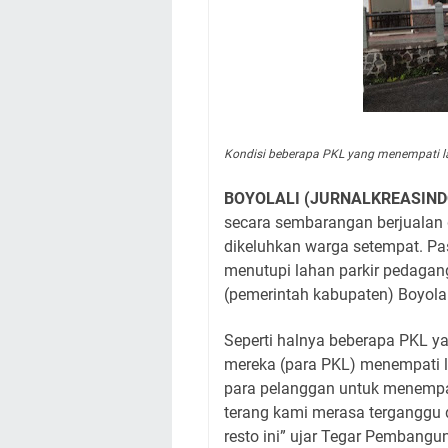
Kondisi beberapa PKL yang men
BOYOLALI (JURNALKREASIND
secara sembarangan berjual
dikeluhkan warga setempat. P
menutupi lahan parkir pedagan
(pemerintah kabupaten) Boyolali
Seperti halnya beberapa PKL ya
mereka
(para PKL)
menempati l
para pelanggan untuk menemp
terang kami merasa terganggu 
resto ini” ujar Tegar Pembang