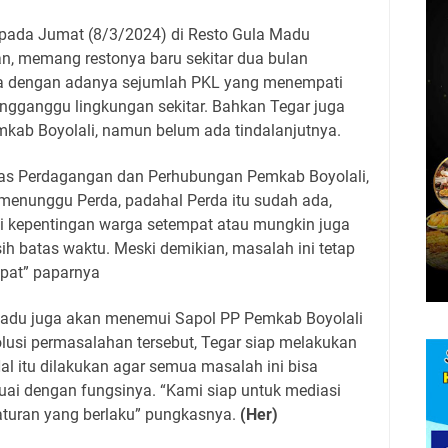
 pada Jumat (8/3/2024) di Resto Gula Madu
, memang restonya baru sekitar dua bulan
gga dengan adanya sejumlah PKL yang menempati
engganggu lingkungan sekitar. Bahkan Tegar juga
mkab Boyolali, namun belum ada tindalanjutnya.
as Perdagangan dan Perhubungan Pemkab Boyolali,
enunggu Perda, padahal Perda itu sudah ada,
 kepentingan warga setempat atau mungkin juga
sih batas waktu. Meski demikian, masalah ini tetap
pat” paparnya
 Madu juga akan menemui Sapol PP Pemkab Boyolali
olusi permasalahan tersebut, Tegar siap melakukan
al itu dilakukan agar semua masalah ini bisa
uai dengan fungsinya. “Kami siap untuk mediasi
 aturan yang berlaku” pungkasnya.
(Her)