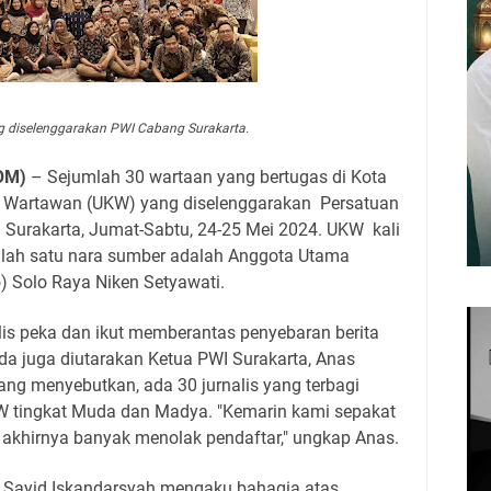
g diselenggarakan PWI Cabang Surakarta.
OM)
– Sejumlah 30 wartaan yang bertugas di Kota
i Wartawan (UKW) yang diselenggarakan
Persatuan
 Surakarta, Jumat-Sabtu, 24-25 Mei 2024. UKW
kali
. Salah satu nara sumber adalah Anggota Utama
) Solo Raya Niken Setyawati.
lis peka dan ikut memberantas penyebaran berita
a juga diutarakan Ketua PWI Surakarta, Anas
ng menyebutkan, ada 30 jurnalis yang terbagi
KW tingkat Muda dan Madya. "Kemarin kami sepakat
akhirnya banyak menolak pendaftar," ungkap Anas.
, Sayid Iskandarsyah mengaku bahagia atas