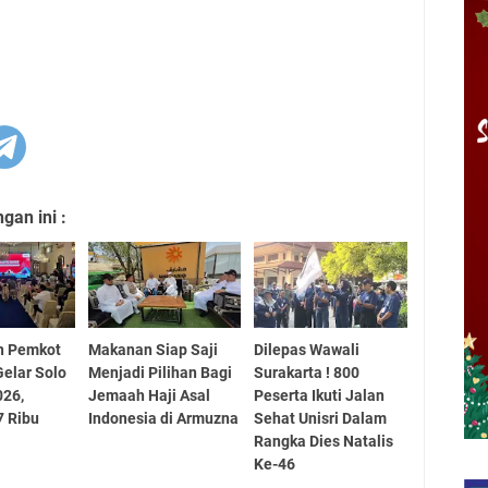
an ini :
n Pemkot
Makanan Siap Saji
Dilepas Wawali
Gelar Solo
Menjadi Pilihan Bagi
Surakarta ! 800
026,
Jemaah Haji Asal
Peserta Ikuti Jalan
7 Ribu
Indonesia di Armuzna
Sehat Unisri Dalam
Rangka Dies Natalis
Ke-46