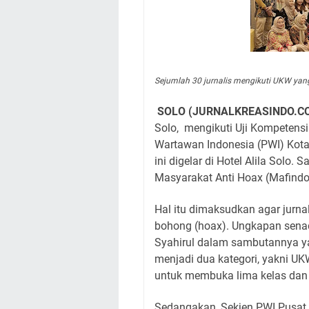
Sejumlah 30 jurnalis mengikuti UKW yan
SOLO (JURNALKREASINDO.C
Solo,
mengikuti Uji Kompetens
Wartawan Indonesia (PWI) Kota
ini digelar di Hotel Alila Solo
Masyarakat Anti Hoax (Mafindo
Hal itu dimaksudkan agar jurna
bohong (hoax). Ungkapan senad
Syahirul dalam sambutannya ya
menjadi dua kategori, yakni U
untuk membuka lima kelas dan 
Sedangakan, Sekjen PWI Pusat