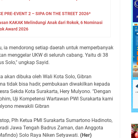
 PRE-EVENT 2 – SIPA ON THE STREET 2026*
asan KAKAK Melindungi Anak dari Rokok, 6 Nominasi
ok Award 2026
u, ia mendorong setiap daerah untuk memperbanyak
akan menggelar UKW di seluruh cabang. Yaitu di 38
us Solo," ungkap Sayid.
 akan dibuka oleh Wali Kota Solo, Gibran
a tidak bisa hadir, pembukaan diwakilkan kepada
Kesra Sekda Kota Surakarta, Hery Mulyono. "Dengan
ohim, Uji Kompetensi Wartawan PWI Surakarta kami
ulyono mewakili Gibran
stop, Plh Ketua PMI Surakarta Sumartono Hadinoto,
Peradi Jawa Tengah Badrus Zaman, dan Anggota
afindo) Solo Raya Niken Setyawati.
(Her)