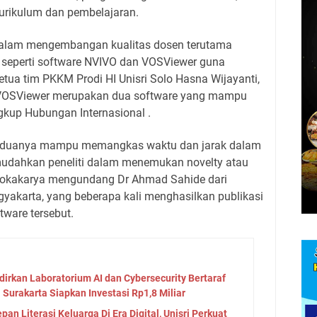
urikulum dan pembelajaran.
 dalam mengembangan kualitas dosen terutama
 seperti software NVIVO dan VOSViewer guna
etua tim PKKM Prodi HI Unisri Solo Hasna Wijayanti,
 VOSViewer merupakan dua software yang mampu
gkup Hubungan Internasional .
 Keduanya mampu memangkas waktu dan jarak dalam
dahkan peneliti dalam menemukan novelty atau
 Lokakarya mengundang Dr Ahmad Sahide dari
akarta, yang beberapa kali menghasilkan publikasi
ware tersebut.
adirkan Laboratorium AI dan Cybersecurity Bertaraf
 Surakarta Siapkan Investasi Rp1,8 Miliar
an Literasi Keluarga Di Era Digital, Unisri Perkuat