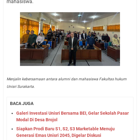
mahasiswa.
Menjalin kebersamaan antara alumni dan mahasiswa Fakultas hukum
Unisri Surakarta.
BACA JUGA
Galeri Investasi Unisri Bersama BEI, Gelar Sekolah Pasar
Modal Di Desa Brojol
Siapkan Prodi Baru S1, S2, S3 Marketable Menuju
Generasi Emas Unisri 2045, Digelar Diskusi