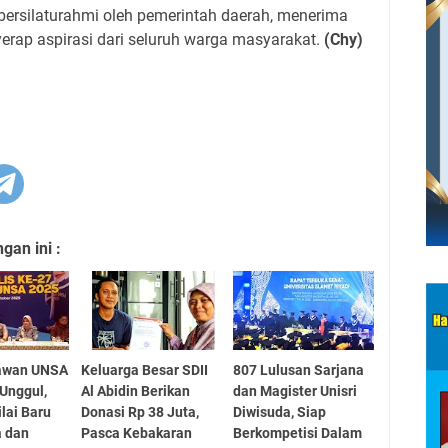
bersilaturahmi oleh pemerintah daerah, menerima
erap aspirasi dari seluruh warga masyarakat.
(Chy)
an ini :
awan UNSA
Keluarga Besar SDII
807 Lulusan Sarjana
 Unggul,
Al Abidin Berikan
dan Magister Unisri
lai Baru
Donasi Rp 38 Juta,
Diwisuda, Siap
a dan
Pasca Kebakaran
Berkompetisi Dalam