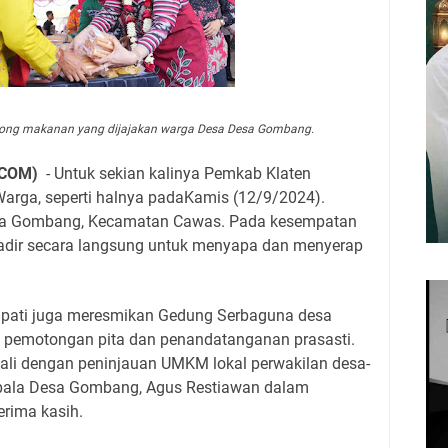
borong makanan yang dijajakan warga Desa Desa Gombang.
.COM)
- Untuk sekian kalinya Pemkab Klaten
rga, seperti halnya padaKamis (12/9/2024).
Desa Gombang, Kecamatan Cawas. Pada kesempatan
i hadir secara langsung untuk menyapa dan menyerap
upati juga meresmikan Gedung Serbaguna desa
 pemotongan pita dan penandatanganan prasasti.
li dengan peninjauan UMKM lokal perwakilan desa-
pala Desa Gombang, Agus Restiawan dalam
rima kasih.