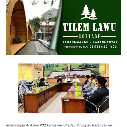
Rombongan Al Azhar IIBS, ketika menghadap PJ Bupati Karanganyar