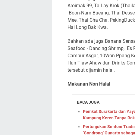
Aroimak 99, Ta Lay Krok (Thail
Boon-Nam Bueang, Thai Dessert
Mee, Thai Cha Cha, PekingDuc
Hai Long Bak Kwa.
Bahkan ada juga Banana Sensat
Seafood - Dancing Shrimp,
Es 
Campur Asgar, 10Won-Ppang Ko
Hun Tiaw Ahaw dan Drinks Corn
tersebut dijamin halal.
Makanan Non Halal
BACA JUGA
Pemkot Surakarta dan Yay
Kampung Keren Tanpa Rok
Pertunjukan Simfoni Tradi
‘Gondrong’ Gunarto sebag