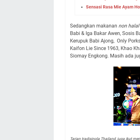
Sensasi Rasa Mie Ayam Ho
Sedangkan makanan
non halal
Babi & Iga Bakar Awen, Sosis B
Kerupuk Babi Ajong,
Only Porks
Kaifon Lie Since 1963, Khao 
Siomay Engkong. Masih ada jug
Tarian tradisinola Thailand, juga ikut me