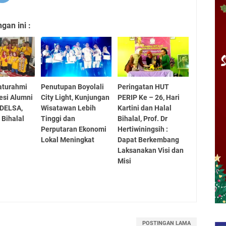
an ini :
laturahmi
Penutupan Boyolali
Peringatan HUT
fesi Alumni
City Light, Kunjungan
PERIP Ke – 26, Hari
 DELSA,
Wisatawan Lebih
Kartini dan Halal
 Bihalal
Tinggi dan
Bihalal, Prof. Dr
Perputaran Ekonomi
Hertiwiningsih :
Lokal Meningkat
Dapat Berkembang
Laksanakan Visi dan
Misi
POSTINGAN LAMA