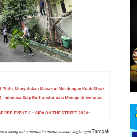
t Plate, Menyatukan Masakan Mie dengan Kuah Steak
4, Indonusa Siap Bertransformasi Menuju Universitas
 PRE-EVENT 2 – SIPA ON THE STREET 2026*
Tampak
erten saling bahu membahu membersihkan lingkungan.