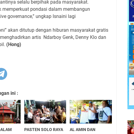
nantinya selalu berpihak pada masyarakat.
tuk memperkuat pondasi dalam membangun
tive governance,” ungkap Isnaini lagi
i” akan ditutup dengan hiburan masyarakat gratis
menghadirkan artis Ndarboy Genk, Denny Klo dan
il.
(Hong)
an ini :
DALAM
PASTEN SOLO RAYA
AL AMIN DAN