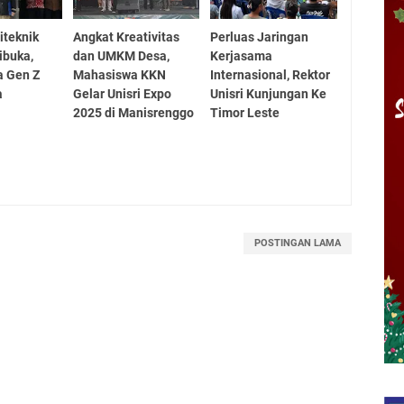
iteknik
Angkat Kreativitas
Perluas Jaringan
ibuka,
dan UMKM Desa,
Kerjasama
a Gen Z
Mahasiswa KKN
Internasional, Rektor
a
Gelar Unisri Expo
Unisri Kunjungan Ke
2025 di Manisrenggo
Timor Leste
POSTINGAN LAMA