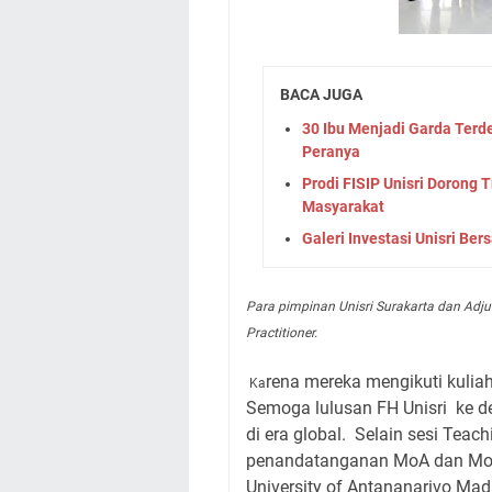
BACA JUGA
30 Ibu Menjadi Garda Terdep
Peranya
Prodi FISIP Unisri Dorong 
Masyarakat
Galeri Investasi Unisri Be
Para pimpinan Unisri Surakarta dan Adju
Practitioner.
rena mereka mengikuti kulia
Ka
Semoga lulusan FH Unisri
ke d
di era global.
Selain sesi Teach
penandatanganan MoA dan MoU 
University of Antananarivo Mad