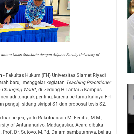
tara Unisri Surakarta dengan Adjunct Faculty University of
m
- Fakultas Hukum (FH) Universitas Slamet Riyadi
jarah baru, menggelar kegiatan
Teaching Practitioner
n Changing World
’, di Gedung H Lantai 5 Kampus
i menjadi tonggak penting, karena pertama kalinya FH
penguji sidang skripsi S1 dan proposal tesis S2.
uar negeri, yaitu Rakotoarisoa M. Fenitra, M.M.,
ersity of Antananarivo, Madagaskar. Acara dibuka
I, Prof. Dr. Sutoyo, M.Pd. Dalam sambutannya, beliau