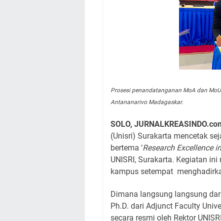
Prosesi penandatanganan MoA dan MoU an
Antananarivo Madagaskar.
SOLO, JURNALKREASINDO.co
(Unisri) Surakarta mencetak se
bertema ‘
Research Excellence i
UNISRI, Surakarta. Kegiatan in
kampus setempat menghadirkan 
Dimana langsung langsung dari l
Ph.D. dari Adjunct Faculty Univ
secara resmi oleh Rektor UNISR