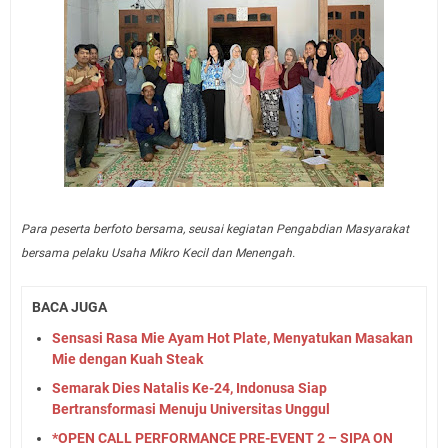
Para peserta berfoto bersama, seusai kegiatan Pengabdian Masyarakat
bersama pelaku Usaha Mikro Kecil dan Menengah.
BACA JUGA
Sensasi Rasa Mie Ayam Hot Plate, Menyatukan Masakan
Mie dengan Kuah Steak
Semarak Dies Natalis Ke-24, Indonusa Siap
Bertransformasi Menuju Universitas Unggul
*OPEN CALL PERFORMANCE PRE-EVENT 2 – SIPA ON