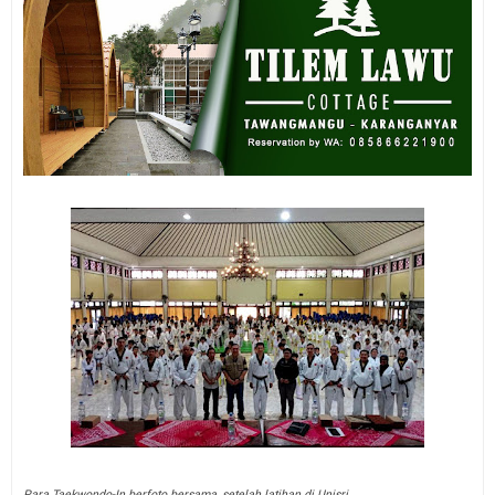
Para Taekwondo-In berfoto bersama, setelah latihan di Unisri