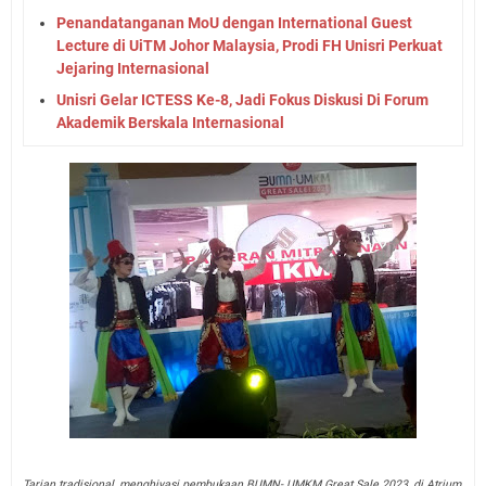
Penandatanganan MoU dengan International Guest
Lecture di UiTM Johor Malaysia, Prodi FH Unisri Perkuat
Jejaring Internasional
Unisri Gelar ICTESS Ke-8, Jadi Fokus Diskusi Di Forum
Akademik Berskala Internasional
Tarian tradisional, menghiyasi pembukaan BUMN- UMKM Great Sale 2023, di Atrium,