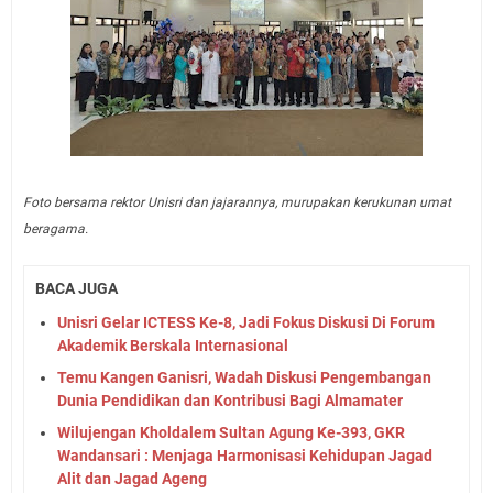
Foto bersama rektor Unisri dan jajarannya, murupakan kerukunan umat
beragama.
BACA JUGA
Unisri Gelar ICTESS Ke-8, Jadi Fokus Diskusi Di Forum
Akademik Berskala Internasional
Temu Kangen Ganisri, Wadah Diskusi Pengembangan
Dunia Pendidikan dan Kontribusi Bagi Almamater
Wilujengan Kholdalem Sultan Agung Ke-393, GKR
Wandansari : Menjaga Harmonisasi Kehidupan Jagad
Alit dan Jagad Ageng