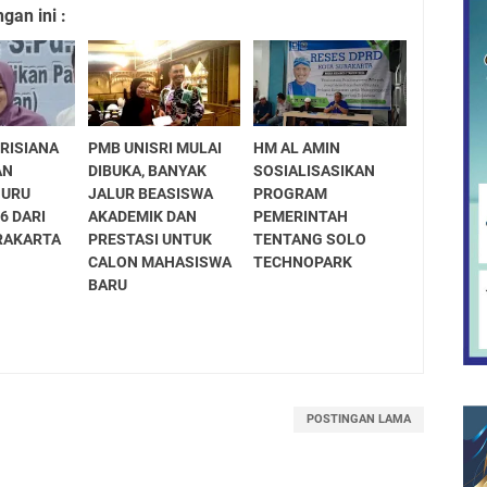
an ini :
TRISIANA
PMB UNISRI MULAI
HM AL AMIN
AN
DIBUKA, BANYAK
SOSIALISASIKAN
GURU
JALUR BEASISWA
PROGRAM
6 DARI
AKADEMIK DAN
PEMERINTAH
URAKARTA
PRESTASI UNTUK
TENTANG SOLO
CALON MAHASISWA
TECHNOPARK
BARU
POSTINGAN LAMA