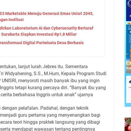
 S3 Marketable Menuju Generasi Emas Unisri 2045,
gan Institusi
adirkan Laboratorium AI dan Cybersecurity Bertaraf
 Surakarta Siapkan Investasi Rp1,8 Miliar
Transformasi Digital Pariwisata Desa Berbasis
ntukan, lanjut lurah Jebres itu. Sementara
ri Widyahening, S.S., M.Hum, Kepala Program Studi
 UNISRI, menyoroti masih banyak ibu yang ingin
ggris tetapi kurang percaya diri. “Banyak ibu yang
erita berbahasa Inggris untuk anak” ujarnya
i dengan pelafalan. Padahal, dengan teknik
isa menjadi guru pertama yang menyenangkan bagi
ecara teori hingga praktek langsung yang dibagi
Peserta mendapat wawasan tentang pentingnya