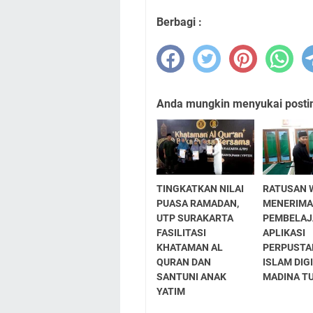
Berbagi :
Anda mungkin menyukai posting
TINGKATKAN NILAI
RATUSAN 
PUASA RAMADAN,
MENERIM
UTP SURAKARTA
PEMBELA
FASILITASI
APLIKASI
KHATAMAN AL
PERPUSTA
QURAN DAN
ISLAM DIG
SANTUNI ANAK
MADINA TU
YATIM