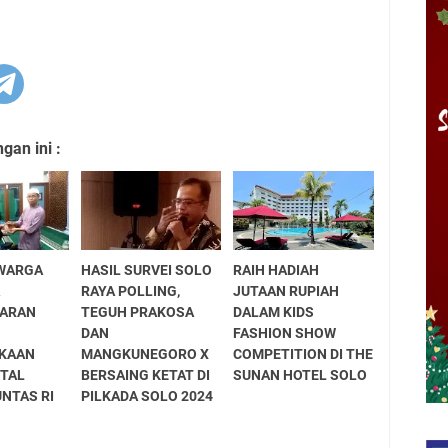
an ini :
WARGA
HASIL SURVEI SOLO
RAIH HADIAH
A
RAYA POLLING,
JUTAAN RUPIAH
JARAN
TEGUH PRAKOSA
DALAM KIDS
DAN
FASHION SHOW
KAAN
MANGKUNEGORO X
COMPETITION DI THE
ITAL
BERSAING KETAT DI
SUNAN HOTEL SOLO
NTAS RI
PILKADA SOLO 2024