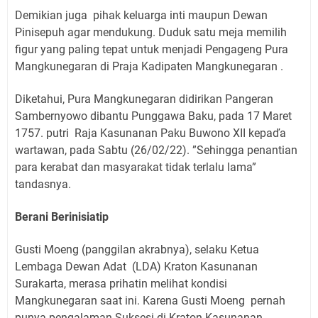
Demikian juga
pihak keluarga inti maupun Dewan
Pinisepuh agar mendukung. Duduk satu meja memilih
figur yang paling tepat untuk menjadi Pengageng Pura
Mangkunegaran di Praja Kadipaten Mangkunegaran .
Diketahui, Pura Mangkunegaran didirikan Pangeran
Sambernyowo dibantu Punggawa Baku, pada 17 Maret
1757. putri
Raja Kasunanan Paku Buwono XII kepaďa
wartawan, pada Sabtu (26/02/22). ”Sehingga penantian
para kerabat dan masyarakat tidak terlalu lama”
tandasnya.
Berani Berinisiatip
Gusti Moeng (panggilan akrabnya), selaku Ketua
Lembaga Dewan Adat
(LDA) Kraton Kasunanan
Surakarta, merasa prihatin melihat kondisi
Mangkunegaran saat ini. Karena Gusti Moeng
pernah
punya pengalaman Suksesi di Kraton Kasunanan