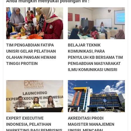
Anda mungkin menyukai postingan ini :
TIM PENGABDIAN FATIPA
BELAJAR TEKNIK
UNISRI GELAR PELATIHAN
KOMUNIKASI, PARA
OLAHAN PANGAN HEWANI
PENYULUH KB BERSAMA TIM
TINGGI PROTEIN
PENGABDIAN MASYARAKAT
ILMU KOMUNIKASI UNISRI
EXPERT EXECUTIVE
AKREDITASI PRODI
INDONESIA, PELATIHAN
MAGISTER MANAJEMEN
MARKETING BAGI PEMBISNIS
UNISRI, MENCAPAI