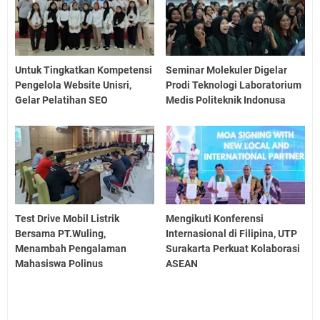
Untuk Tingkatkan Kompetensi
Seminar Molekuler Digelar
Pengelola Website Unisri,
Prodi Teknologi Laboratorium
Gelar Pelatihan SEO
Medis Politeknik Indonusa
Test Drive Mobil Listrik
Mengikuti Konferensi
Bersama PT.Wuling,
Internasional di Filipina, UTP
Menambah Pengalaman
Surakarta Perkuat Kolaborasi
Mahasiswa Polinus
ASEAN