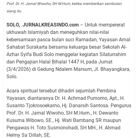
Prof. Dr. H. Jamal Wiwoho, SH M.Hum, ketika memberikan sambutan
siang itu.
SOLO, JURNALKREASINDO.com
– Untuk mempererat
ukhuwah Islamiyah dan meneguhkan nilai-nilai
kebersamaan pasca bulan suci Ramadan, Yayasan Amal
Sahabat Surakarta bersama keluarga besar Sekolah Al-
Azhar Syifa Budi Solo menggelar kegiatan Silaturrahim
dan Pengajian Halal Bihalal 1447 H, pada Jumat
(3/4/2026) di Gedung Ndalem Marsum, Jl. Bhayangkara,
Solo.
Acara spiritual tersebut dihadiri sejumlah Pembina
Yayasan, diantaranya Dr. H. Achmad Purnomo, Apt., H.
Susanto Tjokrosoekarno, Hj. Danarsih Santosa. Pengurus
Prof. Dr. H. Jamal Wiwoho, SH M.Hum., H. Dewanto
Kusuma Wibowo, SE., Hj. Wati Bambang SR maupun
Pengawas H. Toto Susmonohadi, SH MH., H. Ahmad
Helmy Sa`Dillah, SE.